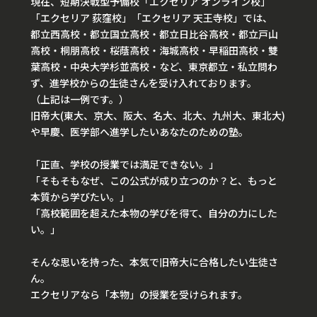
現在、短期決戦型予備校「エクセリア オンライン校」
「エクセリア 荻窪校」「エクセリア 天王寺校」では、
都立西高校・都立国立高校・都立日比谷高校・都立戸山
高校・桐朋高校・桜蔭高校・海城高校・早稲田高校・雙
葉高校・中央大学杉並高校・など、東京都立・私立問わ
ず、進学校からの生徒さんを受け入れております。
（上記は一例です。）
旧帝大(東大、京大、阪大、名大、北大、九州大、東北大)
や早慶、医学部へ進学したいあなたのための塾。
「正直、学校の授業では満足できない。」
「そもそもなぜ、この公式が成り立つのか？と、もっと
本質から学びたい。」
「高校範囲を超えた本物の学びを得て、自分の力にした
い。」
そんな思いを持った、本気で旧帝大に合格したい生徒さ
ん。
エクセリアなら「本物」の授業を受けられます。