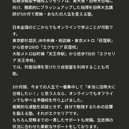
短期決戦型予備校エクセリアは、東大発・旧帝大合格に
向け、徹底的にブラッシュアップした指導を旧帝大生講
師が3か月で実施・あなたの人生を変える塾。
日本全国のどこからでもオンラインで学ぶことが可能で
す。
東京都杉並区 JR中央線・総武線・東京メトロ「荻窪駅」
から徒歩2分の「エクセリア 荻窪校」
大阪メトロ谷町線「天王寺駅」から徒歩7分の「エクセリ
ア 天王寺校」
では、対面指導を受けたり自習室を利用することも可
能。
3か月間、今までの人生で一番集中して「本当に旧帝大に
合格したい！」と思う人なら、オンラインでもオフライ
ンでも学べる予備校を作り上げました。
長期的な通塾を前提とせず、自分で勉強するための足腰
を鍛える塾。それがエクセリアです。
もちろん受験までの一貫したサポートも完備。生徒様の
状況に合わせた柔軟なサポートをしております。