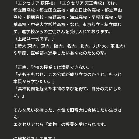
「エクセリア 荻窪校」「エクセリア 天王寺校」では、
都立西高校・都立国立高校・都立日比谷高校・都立戸山
高校・桐朋高校・桜蔭高校・海城高校・早稲田高校・雙
葉高校・中央大学杉並高校・など、東京都立・私立問わ
ず、進学校からの生徒さんを受け入れております。
（上記は一例です。）
旧帝大(東大、京大、阪大、名大、北大、九州大、東北大)
や早慶、医学部へ進学したいあなたのための塾。
「正直、学校の授業では満足できない。」
「そもそもなぜ、この公式が成り立つのか？と、もっと
本質から学びたい。」
「高校範囲を超えた本物の学びを得て、自分の力にした
い。」
そんな思いを持った、本気で旧帝大に合格したい生徒さ
ん。
エクセリアなら「本物」の授業を受けられます。
連絡お待ちしてます！