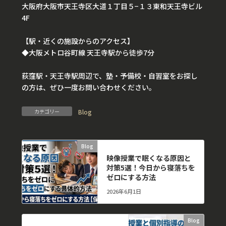
大阪府大阪市天王寺区大道１丁目５−１３東和天王寺ビル
4F
【駅・近くの施設からのアクセス】
◆大阪メトロ谷町線 天王寺駅から徒歩7分
荻窪駅・天王寺駅周辺で、塾・予備校・自習室をお探し
の方は、ぜひ一度お問い合わせください。
カテゴリー
Blog
Blog
前の記事
映像授業で眠くなる原因と
対策5選！今日から寝落ちを
ゼロにする方法
2026年6月1日
Blog
次の記事