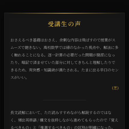
受講生の声
おさえるべき基礎はおさえ、余剰な内容は飛ばすので授業がス
ムーズで飽きない。高校数学では縁のなかった視点や、解法に多
く触れることになる。逐一計算の必要だった問題が簡潔になっ
たり、暗記で済ませていた部分に対してきちんと理解したりで
きるため、爽快感・知識欲が満たされる。たまに出る辛口のセン
スがいい。
(芝)
長文読解において、ただ読みすすめながら解説するのではな
く、頻出英単語 / 構文を抜粋しながら進めてもらったので「覚え
るべきもの」と「推測するべきもの」の区別が明確になった。