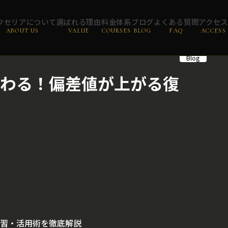
クセリアについて
選ばれる理由
料金体系
ブログ
よくある質問
アクセ
ABOUT US
VALUE
COURSES
BLOG
FAQ
ACCESS
Blog
わる！偏差値が上がる復
習・活用術を徹底解説