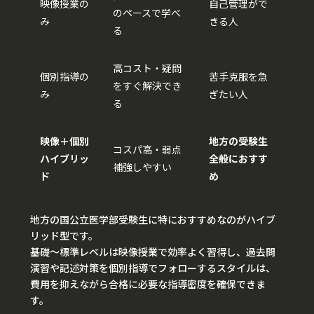
映像授業の
自己管理がで
のペースで学べ
み
きる人
る
高コスト・疑問
個別指導の
苦手克服を急
をすぐ解決でき
み
ぎたい人
る
映像＋個別
地方の受験生
コスパ高・弱点
ハイブリッ
全般におすす
補強しやすい
ド
め
地方の国公立医学部受験生に特におすすめなのがハイブ
リッド型です。
基礎〜標準レベルは映像授業で効率よく習得し、過去問
演習や記述対策を個別指導でフォローするスタイルは、
費用を抑えながら合格に必要な指導密度を確保できま
す。