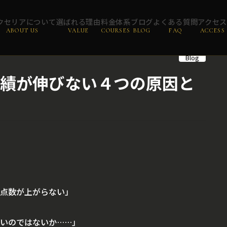
クセリアについて
選ばれる理由
料金体系
ブログ
よくある質問
アクセ
ABOUT US
VALUE
COURSES
BLOG
FAQ
ACCESS
Blog
績が伸びない４つの原因と
点数が上がらない」
いのではないか……」